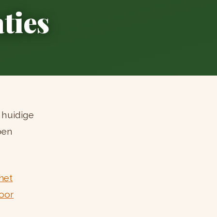
ties
 huidige
ben
het
voor