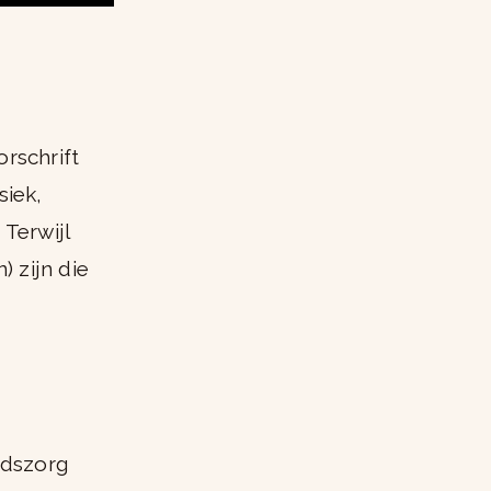
orschrift
siek,
Terwijl
 zijn die
idszorg