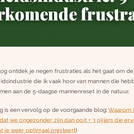
rkomende frustra
log ontdek je negen frustraties als het gaat om de
dsindustrie die ik vaak hoor van mannen die heb
men aan de 5-daagse mannenreset in de natuur.
g is een vervolg op de voorgaande blog:
Waarom 
 dat we ongezonder zijn dan ooit + 3 pijlers die er
t je weer optimaal presteert
)