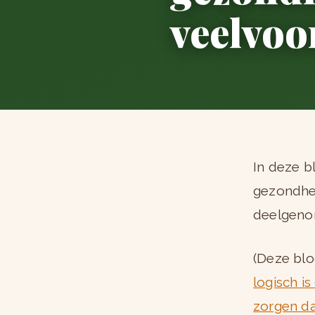
veelvoo
In deze b
gezondhei
deelgeno
(Deze blo
logisch is
zorgen da