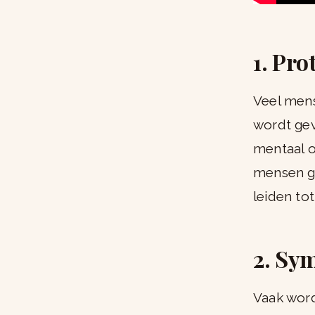
1. Pro
Veel mens
wordt gev
mentaal o
mensen ge
leiden to
2. Sy
Vaak word