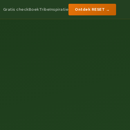
Gratis check
Boek
Tribe
Inspiratie
Ontdek RESET →