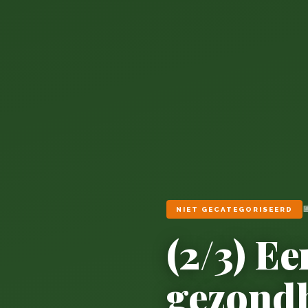

NIET GECATEGORISEERD
(2/3) E
gezondh