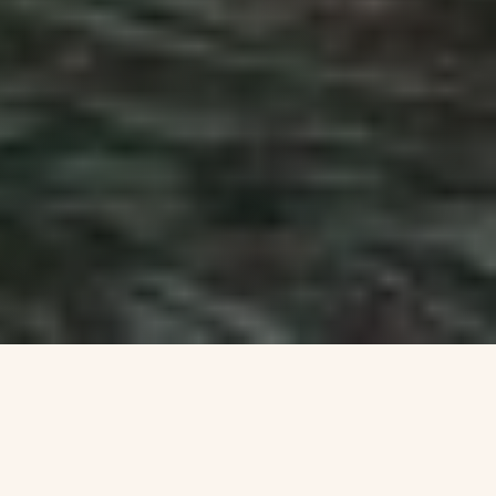
Geen trucjes
Geen hype
Geen zweverigheid
Wel een nuchtere totaal-aanpak om te leven zoals je
bedoeld bent