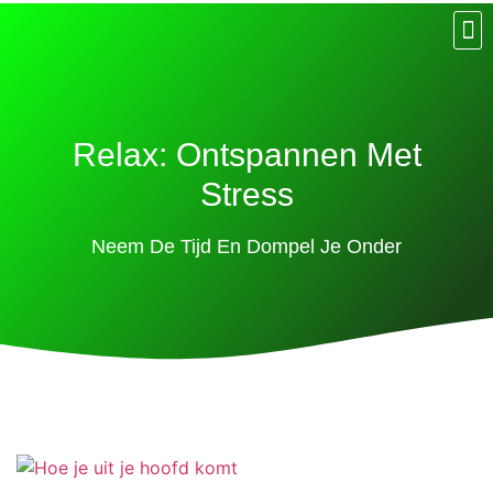
Rela
Eat:
Slee
Exer
Think
Het Geh
Gemakkeli
Het
Relax: Ontspannen Met
Stress
Neem De Tijd En Dompel Je Onder