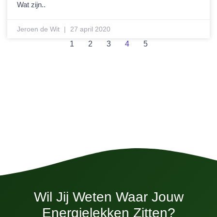
Wat zijn..
Jeroen de Wit
27 april 2020
1
2
3
4
5
Wil Jij Weten Waar Jouw
Energielekken Zitten?