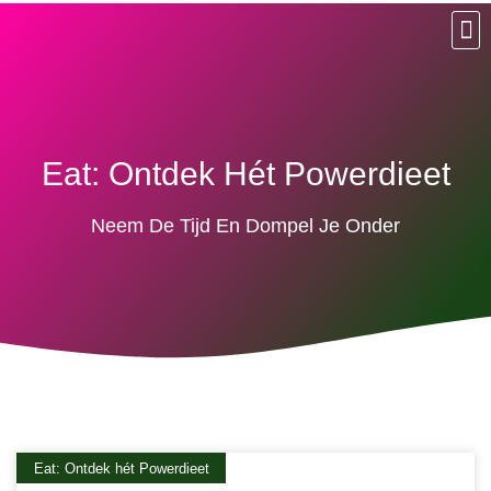
Rela
Eat:
Slee
Exer
Think
Het Geh
Gemakkeli
Het
Eat: Ontdek Hét Powerdieet
Neem De Tijd En Dompel Je Onder
Eat: Ontdek hét Powerdieet