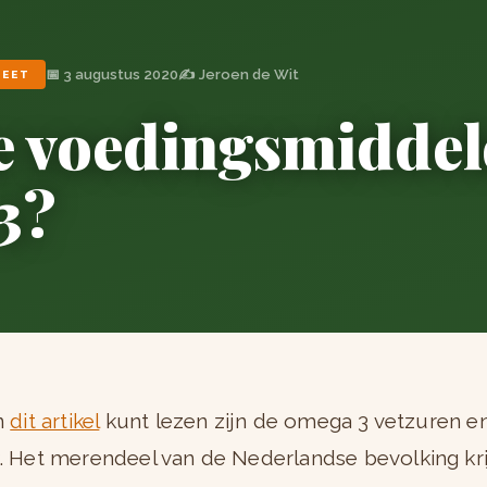
📅 3 augustus 2020
✍️ Jeroen de Wit
IEET
e voedingsmiddele
3?
in
dit artikel
kunt lezen zijn de omega 3 vetzuren 
k. Het merendeel van de Nederlandse bevolking kri