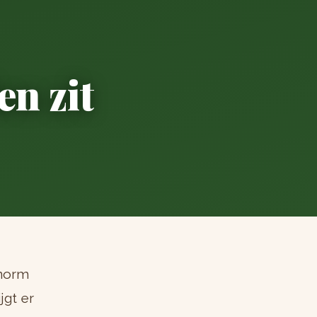
n zit
enorm
jgt er