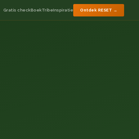
Gratis check
Boek
Tribe
Inspiratie
Ontdek RESET →