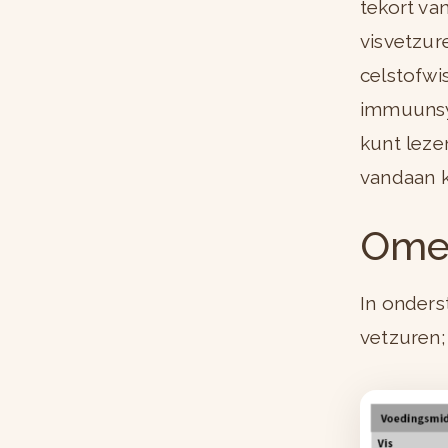
tekort va
visvetzur
celstofwi
immuunsys
kunt lezen
vandaan k
Omeg
In onders
vetzuren;