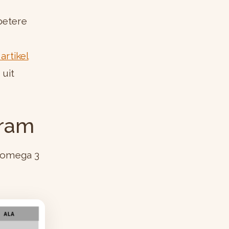
betere
 artikel
 uit
gram
n omega 3