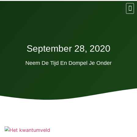
Rela
Eat:
Slee
Exer
Think
Het Geh
Gemakkeli
Het
September 28, 2020
Neem De Tijd En Dompel Je Onder