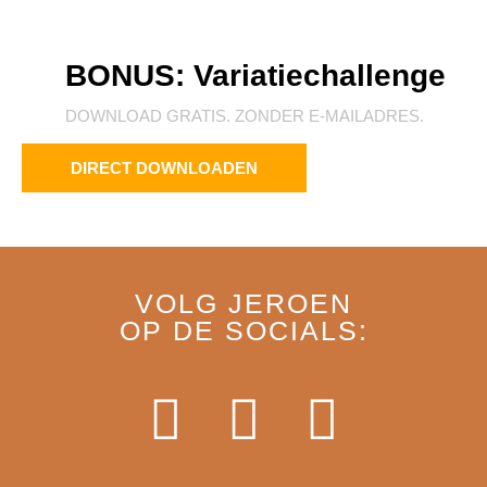
BONUS: Variatiechallenge
Rela
Eat:
Slee
Exer
Think
Het Geh
Gemakkeli
Het
DOWNLOAD GRATIS. ZONDER E-MAILADRES.
DIRECT DOWNLOADEN
VOLG JEROEN
OP DE SOCIALS: