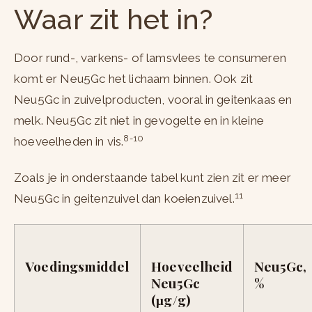
Waar zit het in?
Door rund-, varkens- of lamsvlees te consumeren
komt er Neu5Gc het lichaam binnen. Ook zit
Neu5Gc in zuivelproducten, vooral in geitenkaas en
melk. Neu5Gc zit niet in gevogelte en in kleine
8-10
hoeveelheden in vis.
Zoals je in onderstaande tabel kunt zien zit er meer
11
Neu5Gc in geitenzuivel dan koeienzuivel.
Voedingsmiddel
Hoeveelheid
Neu5Gc,
Neu5Gc
%
(μg/g)