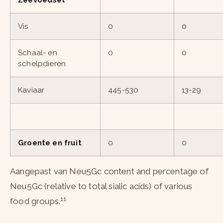
Zeevoedsel
Vis
0
0
Schaal- en
0
0
schelpdieren
Kaviaar
445-530
13-29
Groente en fruit
0
0
Aangepast van Neu5Gc content and percentage of
Neu5Gc (relative to total sialic acids) of various
11
food groups.