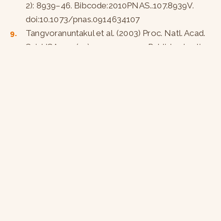
2): 8939–46. Bibcode:2010PNAS..107.8939V.
doi:10.1073/pnas.0914634107
Tangvoranuntakul et al. (2003) Proc. Natl. Acad.
Sci. USA 100 (21), 12045-12050. Published online
before print October 1, 2003,
10.1073/pnas.2131556100.
Altman Meghan O., Gagneux Pascal. Absence of
Neu5Gc and Presence of Anti-Neu5Gc
Antibodies in Humans—An Evolutionary
Perspective. Frontiers in Immunology (2019).
https://www.frontiersin.org/article/10.3389/fimm
Samraj, A. N., Pearce, O. M., Läubli, H.,
Crittenden, A. N., Bergfeld, A. K., Banda, K., … &
Varki, N. M. (2015). A red meat-derived glycan
promotes inflammation and cancer progression.
Proceedings of the National Academy of