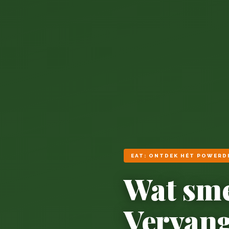
EAT: ONTDEK HÉT POWERD
Wat smee
Vervang