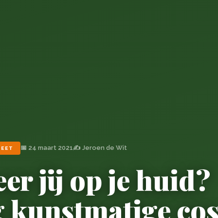
📅 24 maart 2021
✍️ Jeroen de Wit
IEET
r jij op je huid?
 kunstmatige co