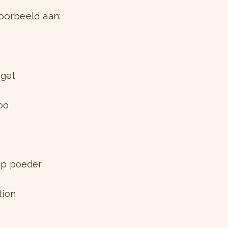
oorbeeld aan:
s
gel
oo
k
p poeder
tion