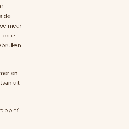
er
a de
 Hoe meer
em moet
gebruiken
mer en
taan uit
ks op of