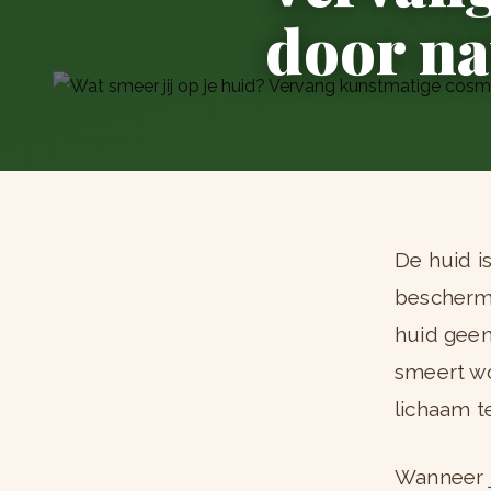
door na
De huid i
bescherme
huid geen 
smeert wo
lichaam t
Wanneer j