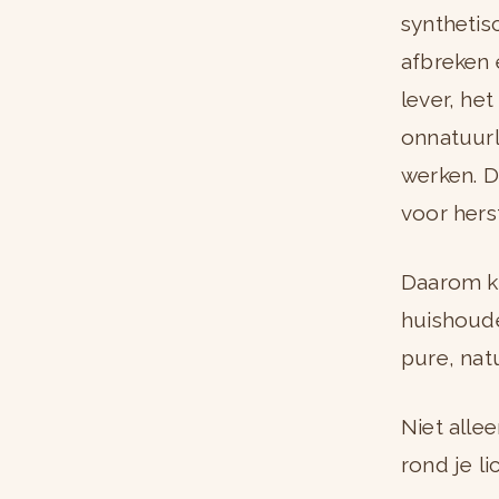
synthetis
afbreken 
lever, he
onnatuurl
werken. D
voor herst
Daarom k
huishoude
pure, natu
Niet allee
rond je l