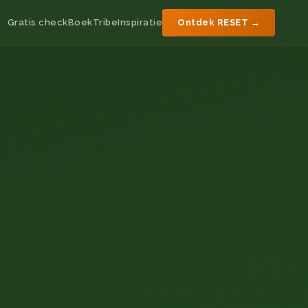
Gratis check
Boek
Tribe
Inspiratie
Ontdek RESET →