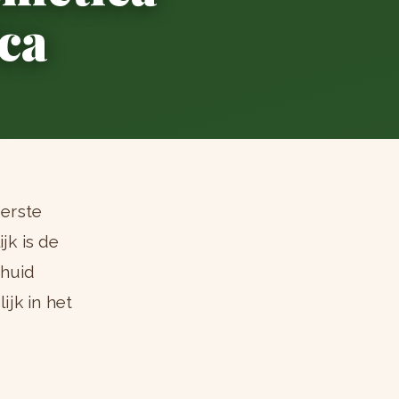
ca
eerste
jk is de
 huid
jk in het