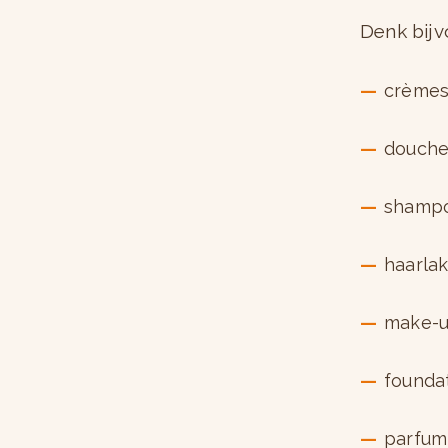
Denk bijv
crème
douche
shamp
haarla
make-u
founda
parfum